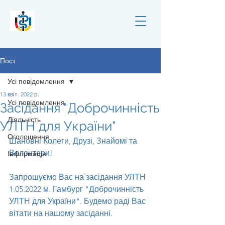
Пост
Усі повідомлення
13 квіт. 2022 р.
Усі повідомлення
Засідання "Доброчинність
Діяльність
УЛТН для України"
Оголошення
Шановні Колеги, Друзі, Знайомі та 
Волонтери!
Інформація
Запрошуємо Вас на засідання УЛТН 
1.05.2022 м. Гамбург "Доброчинність 
УЛТН для України". Будемо раді Вас 
вітати на нашому засіданні.