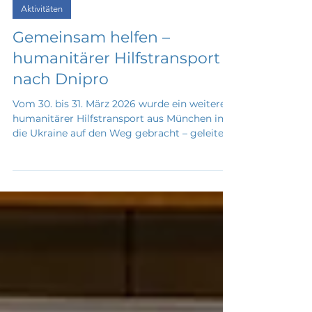
6. Apr.
Aktivitäten
Gemeinsam helfen –
humanitärer Hilfstransport
nach Dnipro
Vom 30. bis 31. März 2026 wurde ein weiterer
humanitärer Hilfstransport aus München in
die Ukraine auf den Weg gebracht – geleitet
von Markus Rinderspacher, Vizepräsident des
Bayerischen Landtags. Ziel des Transportes
war die Stadt Dnipro, wo die Lieferung das
Städtische Krankenhaus Nr. 4 und das
Kinderkrankenhaus Nr. 3 , insbesondere die
Kinderonkologie , erreichte. Dank dieser
Initiative konnten dringend benötigte
Pflegebetten, medizinisches Material und
Medikamente dort