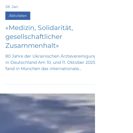
28. Jan.
Aktivitäten
«Medizin, Solidarität,
gesellschaftlicher
Zusammenhalt»
80 Jahre der Ukrainischen Ärztevereinigung
in Deutschland Am 10. und 11. Oktober 2025
fand in München das internationale
Jubiläumstreffen „Medizin, Solidarität,
gesellschaftlicher Zusammenhalt“ statt, das
dem 80-jährigen Bestehen der Ukrainischen
Ärztevereinigung in Deutschland gewidmet
war. Im Rahmen der Veranstaltung wurde